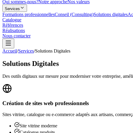
Qui sommes-nous?
Notre approche
Nos valeurs
Services
Formations professionnelles
Conseil (Consulting)
Solutions digitales
Ac
Catalogue
Références
Réalisations
Nous contacter
Accueil
/
Services
/
Solutions Digitales
Solutions
Digitales
Des outils digitaux sur mesure pour moderniser votre entreprise, amélio
Création de sites web professionnels
Sites vitrine, catalogue ou e-commerce adaptés aux artisans, commerça
Site vitrine moderne
Catalogue produits